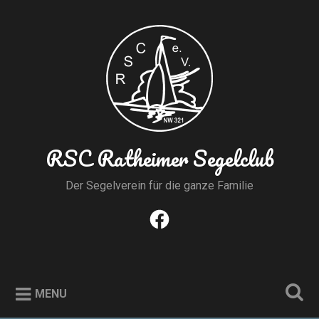
Skip
to
Search
content
RSC Ratheimer Segelclub
Der Segelverein für die ganze Familie
Facebook
MENU