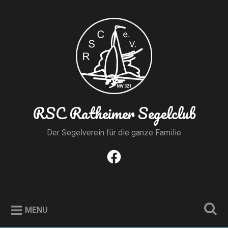
Skip
to
Search
content
RSC Ratheimer Segelclub
Der Segelverein für die ganze Familie
Facebook
MENU