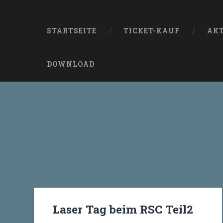
STARTSEITE
TICKET-KAUF
AK
DOWNLOAD
Laser Tag beim RSC Teil2