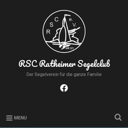
Skip
to
Search
content
RSC Ratheimer Segelclub
Der Segelverein für die ganze Familie
Facebook
MENU