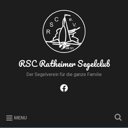
Skip
to
Search
content
RSC Ratheimer Segelclub
Der Segelverein für die ganze Familie
Facebook
MENU