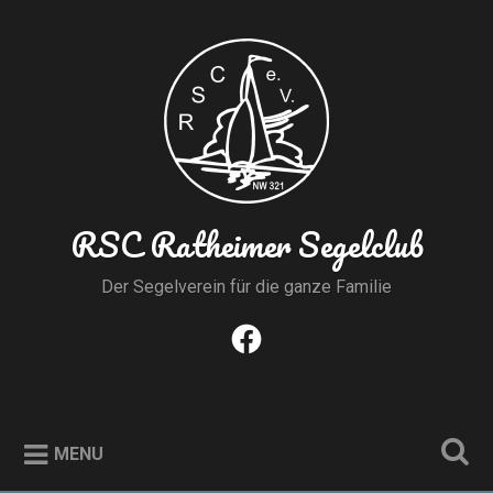
Skip
to
Search
content
RSC Ratheimer Segelclub
Der Segelverein für die ganze Familie
Facebook
MENU