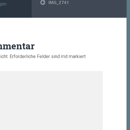
Beitragsnavigation
IMG_2741
gen
mmentar
icht.
Erforderliche Felder sind mit
markiert