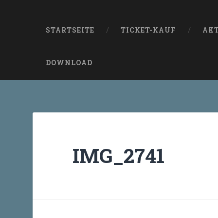
STARTSEITE
TICKET-KAUF
AK
DOWNLOAD
IMG_2741