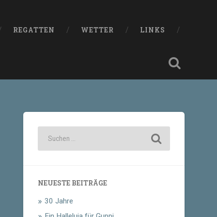
REGATTEN
WETTER
LINKS
NEUESTE BEITRÄGE
30 Jahre
Ein Halleluja für Guppi