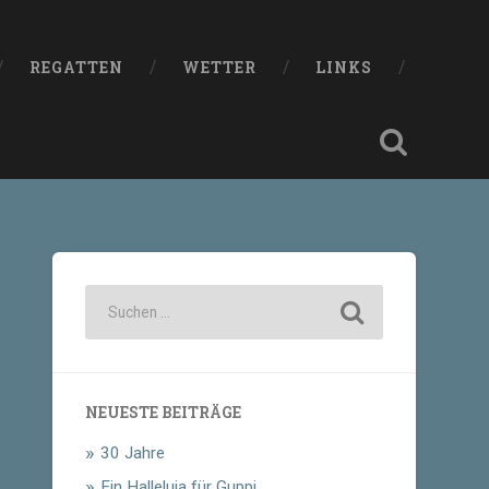
REGATTEN
WETTER
LINKS
NEUESTE BEITRÄGE
30 Jahre
Ein Halleluja für Guppi