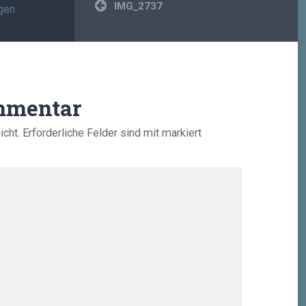
Beitragsnavigation
IMG_2737
gen
mmentar
icht.
Erforderliche Felder sind mit
markiert