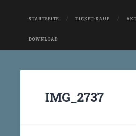
STARTSEITE
TICKET-KAUF
AK
DOWNLOAD
IMG_2737