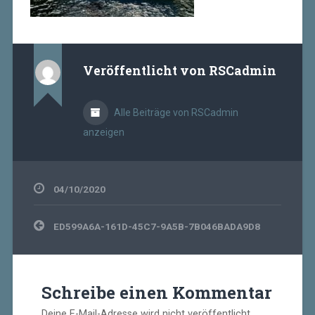
Veröffentlicht von
RSCadmin
Alle Beiträge von RSCadmin
anzeigen
04/10/2020
Beitragsnavigation
ED599A6A-161D-45C7-9A5B-7B046BADA9D8
Schreibe einen Kommentar
Deine E-Mail-Adresse wird nicht veröffentlicht.