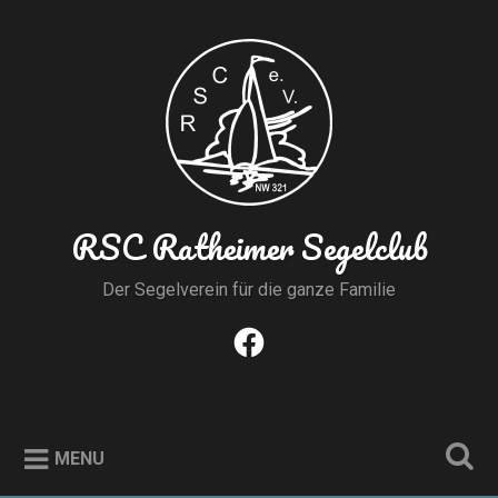
Skip
to
Search
content
RSC Ratheimer Segelclub
Der Segelverein für die ganze Familie
Facebook
MENU