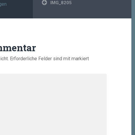
Beitragsnavigation
IMG_8205
gen
mmentar
icht.
Erforderliche Felder sind mit
markiert