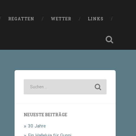
REGATTEN
WETTER
LINKS
NEUESTE BEITRÄGE
30 Jahre
Ein Halleluja für Guppi