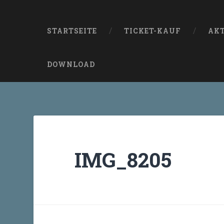
STARTSEITE
TICKET-KAUF
AK
DOWNLOAD
IMG_8205