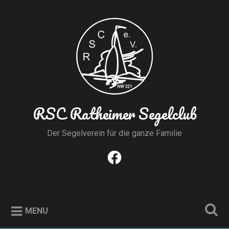
Skip
to
Search
content
RSC Ratheimer Segelclub
Der Segelverein für die ganze Familie
Facebook
MENU