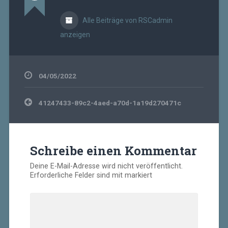
Alle Beiträge von RSCadmin
anzeigen
04/05/2022
Beitragsnavigation
41247433-89c2-4aed-a70d-1a19d270471c
Schreibe einen Kommentar
Deine E-Mail-Adresse wird nicht veröffentlicht.
Erforderliche Felder sind mit
markiert