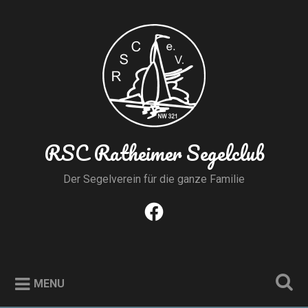
Skip
to
Search
content
RSC Ratheimer Segelclub
Der Segelverein für die ganze Familie
Facebook
MENU